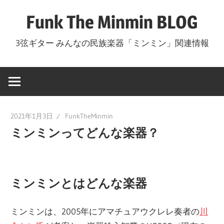
コ
Funk The Minmin BLOG
ン
テ
3弦ギター みんなの民族楽器「ミンミン」関連情報
ン
ツ
へ
ス
キ
2021年1月3日
FunkTheMinmin
ッ
ミンミンってどんな楽器？
プ
ミンミンとはどんな楽器
ミンミンは、2005年にアマチュアウクレレ奏者の
川