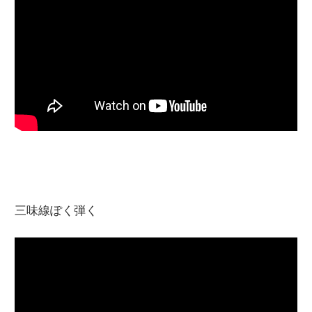
三味線ぽく弾く