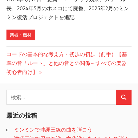
長、2024年5月のホスコにて廃番、2025年2月のミン
ミン復活プロジェクトを追記
楽器・機材
投
次
コードの基本的な考え方・初歩の初歩（前半）【基
の
準の音「ルート」と他の音との関係～すべての楽器
稿
投
初心者向け】
ナ
稿:
ビ
検
ゲ
検
索:
索
ー
最近の投稿
シ
ミンミンで沖縄三線の曲を弾こう