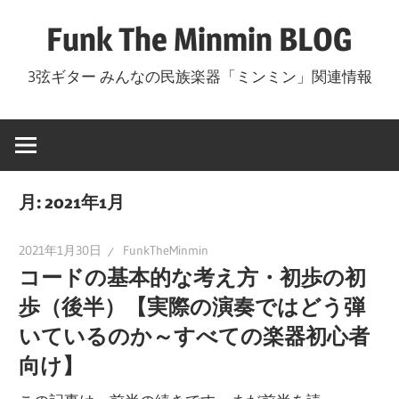
コ
Funk The Minmin BLOG
ン
テ
3弦ギター みんなの民族楽器「ミンミン」関連情報
ン
ツ
へ
ス
キ
月:
2021年1月
ッ
プ
2021年1月30日
FunkTheMinmin
コードの基本的な考え方・初歩の初
歩（後半）【実際の演奏ではどう弾
いているのか～すべての楽器初心者
向け】