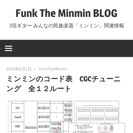
コ
Funk The Minmin BLOG
ン
テ
3弦ギター みんなの民族楽器「ミンミン」関連情報
ン
ツ
へ
ス
キ
2021年6月1日
FunkTheMinmin
ッ
ミンミンのコード表 CGCチューニ
プ
ング 全１２ルート