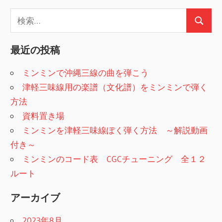
ゲ
稿:
検
ー
検
索:
シ
索
最近の投稿
ョ
ミンミンで沖縄三線の曲を弾こう
ン
津軽三味線用の楽譜（文化譜）をミンミンで弾く
方法
資料置き場
ミンミンを津軽三味線ぽく弾く方法 ～解説動画
付き～
ミンミンのコード表 CGCチューニング 全１２
ルート
アーカイブ
2023年8月