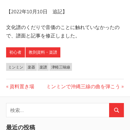
【2022年10月10日 追記】
文化譜のくだりで音価のことに触れていなかったの
で、譜面と記事を修正しました。
初心者
教則資料・楽譜
ミンミン
楽器
楽譜
津軽三味線
投
前
次
資料置き場
ミンミンで沖縄三線の曲を弾こう
の
の
稿
投
投
検
ナ
稿:
稿:
検
索:
ビ
索
最近の投稿