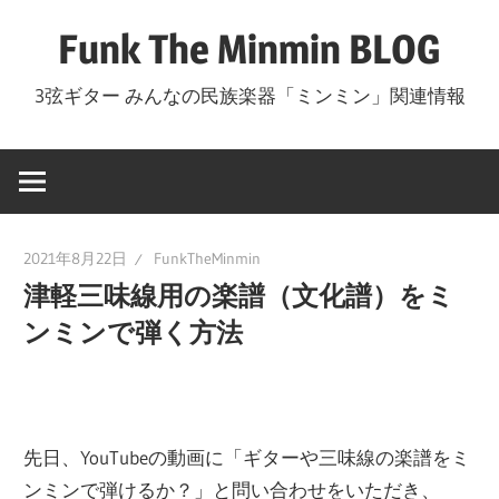
コ
Funk The Minmin BLOG
ン
テ
3弦ギター みんなの民族楽器「ミンミン」関連情報
ン
ツ
へ
ス
キ
2021年8月22日
FunkTheMinmin
ッ
津軽三味線用の楽譜（文化譜）をミ
プ
ンミンで弾く方法
先日、YouTubeの動画に「ギターや三味線の楽譜をミ
ンミンで弾けるか？」と問い合わせをいただき、